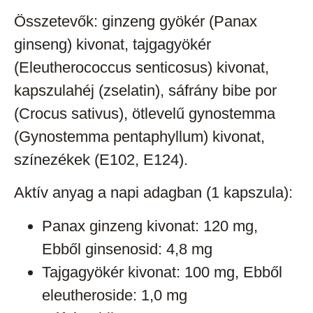
Összetevők: ginzeng gyökér (Panax
ginseng) kivonat, tajgagyökér
(Eleutherococcus senticosus) kivonat,
kapszulahéj (zselatin), sáfrány bibe por
(Crocus sativus), ötlevelű gynostemma
(Gynostemma pentaphyllum) kivonat,
színezékek (E102, E124).
Aktív anyag a napi adagban (1 kapszula):
Panax ginzeng kivonat: 120 mg,
Ebből ginsenosid: 4,8 mg
Tajgagyökér kivonat: 100 mg, Ebből
eleutheroside: 1,0 mg