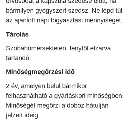
orvosodat a kapszula szedése előtt, ha
bármilyen gyógyszert szedsz. Ne lépd túl
az ajánlott napi fogyasztási mennyiséget.
Tárolás
Szobahőmérsékleten, fénytől elzárva
tartandó.
Minőségmegőrzési idő
2 év, amelyen belül bármikor
felhasználható a gyártáskori minőségben.
Minőségét megőrzi a doboz hátulján
jelzett ideig.