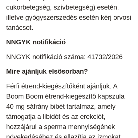
cukorbetegség, szívbetegség) esetén,
illetve gyógyszerszedés esetén kérj orvosi
tanácsot.
NNGYK notifikáció
NNGYK notifikáció száma: 41732/2026
Mire ajánljuk elsősorban?
Férfi étrend-kiegészítőként ajánljuk. A
Boom Boom étrend-kiegészítő kapszula
40 mg sáfrány bibét tartalmaz, amely
támogatja a libidót és az erekciót,
hozzájárul a sperma mennyiségének
növekedéséhez és ellazítja az izmokat.