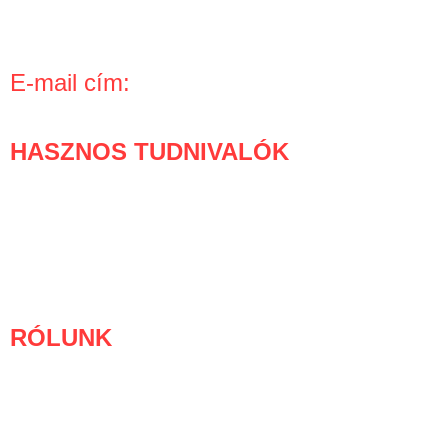
H – CS: 8:30 – 16:00
P: 9:00 – 15:00
E-mail cím:
info kukac boom-boom.hu
HASZNOS TUDNIVALÓK
Mi történik a rendelésed után?
Gyakran ismételt kérdések
Vásárlói védelem
Hűségprogram
RÓLUNK
Bemutatkozás
Cégadatok