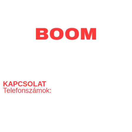
Perfect Play Kft.
KAPCSOLAT
Telefonszámok:
+36-30-779-17-97
+36-30-868-1998
Telefonos rendelés, információ: