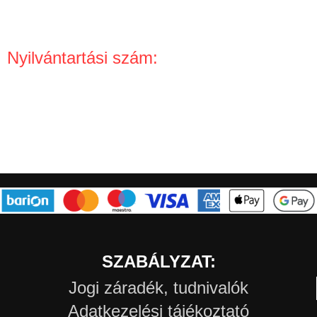
Miért tőlünk rendelj?
Partnereknek
Nyilvántartási szám:
NAIH-63446/2013
SZABÁLYZAT:
Jogi záradék, tudnivalók
Adatkezelési tájékoztató