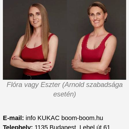
Flóra vagy Eszter (Arnold szabadsága
esetén)
E-mail:
info KUKAC boom-boom.hu
Telephely:
1135 Budapest, Lehel út 61.