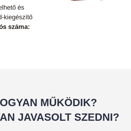
lhető és
d-kiegészítő
ós száma:
OGYAN MŰKÖDIK?
AN JAVASOLT SZEDNI?