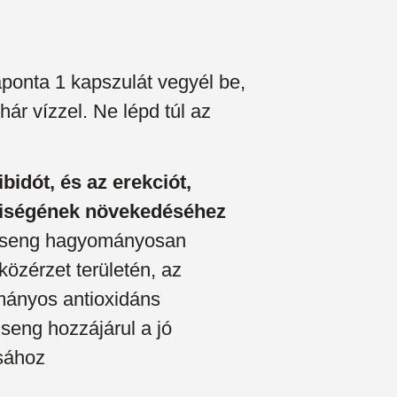
naponta 1 kapszulát vegyél be,
ár vízzel. Ne lépd túl az
bidót, és az erekciót,
yiségének növekedéséhez
nseng hagyományosan
 közérzet területén, az
ányos antioxidáns
seng hozzájárul a jó
ásához