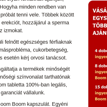
t. Hogyha minden rendben van
próbát tenni vele. Többek között
z erekciót, hozzájárul a sperma
z izmokat.
i felnőtt egészséges férfiaknak
yomásprobléma, cukorbetegség,
 esetén kérj orvosi tanácsot.
sgáltatja a termékek minőségét
nőségi színvonalat tarthatónak
om tabletta 100%-ban legális,
garanciát vállalunk.
a Boom Boom kapszulát. Egyéni