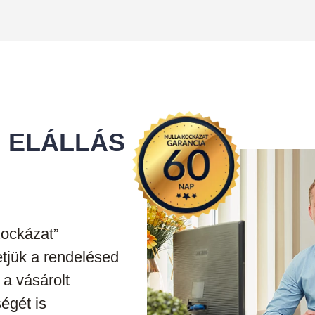
 ELÁLLÁS
 Kockázat”
etjük a rendelésed
 a vásárolt
égét is