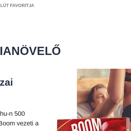
LÚT FAVORITJA
Termék információk
Garancia
Szállítás
Blog
IANÖVELŐ
zai
.hu-n 500
Boom vezeti a