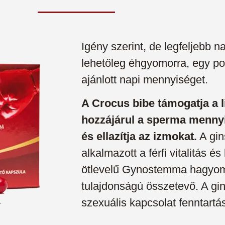
Igény szerint, de legfeljebb 
lehetőleg éhgyomorra, egy poh
ajánlott napi mennyiséget.
A Crocus bibe támogatja a li
hozzájárul a sperma menn
és ellazítja az izmokat.
A gi
alkalmazott a férfi vitalitás és
ötlevelű Gynostemma hagyom
tulajdonságú összetevő. A gin
szexuális kapcsolat fenntart
t