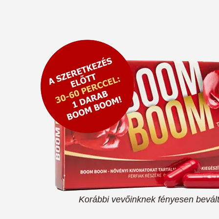
K
orábbi vevőinknek fényesen bevál