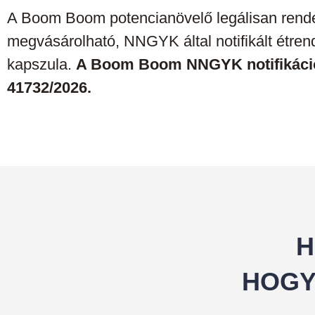
A Boom Boom potencianövelő legálisan rende
megvásárolható, NNGYK által notifikált étren
kapszula.
A Boom Boom NNGYK notifikáci
41732/2026.
H
HOGY