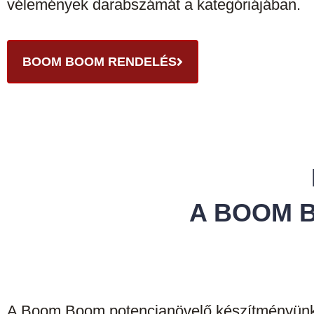
vélemények darabszámát a kategóriájában.
BOOM BOOM RENDELÉS
A BOOM 
A Boom Boom potencianövelő készítményünket