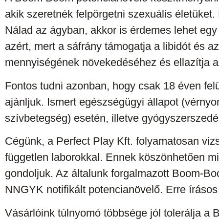
akik szeretnék felpörgetni szexuális életüke
Nálad az ágyban, akkor is érdemes lehet egy 
azért, mert a sáfrány támogatja a libidót és a
mennyiségének növekedéséhez és ellazítja a
Fontos tudni azonban, hogy csak 18 éven felül
ajánljuk. Ismert egészségügyi állapot (vérn
szívbetegség) esetén, illetve gyógyszerszedés
Cégünk, a Perfect Play Kft. folyamatosan viz
független laborokkal. Ennek köszönhetően mi
gondoljuk. Az általunk forgalmazott Boom-Bo
NNGYK notifikált potencianövelő. Erre írásos 
Vásárlóink túlnyomó többsége jól tolerálja 