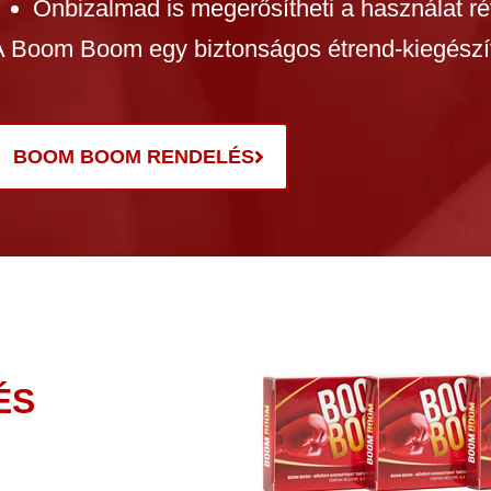
Önbizalmad is megerősítheti a használat r
A Boom Boom egy biztonságos étrend-kiegészít
BOOM BOOM RENDELÉS
ÉS