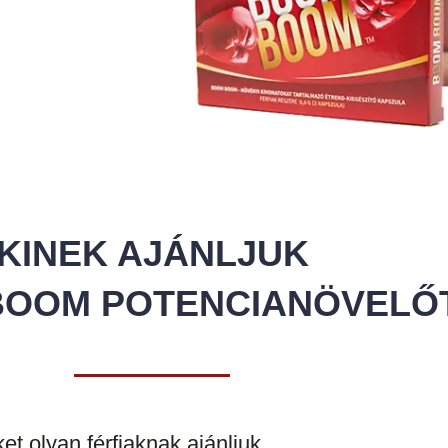
KINEK AJÁNLJUK
BOOM POTENCIANÖVELŐ
 olyan férfiaknak ajánljuk,