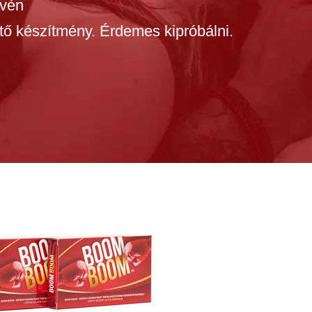
évén
ő készítmény. Érdemes kipróbálni.