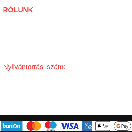
RÓLUNK
Bemutatkozás
Cégadatok
Miért tőlünk rendelj?
Partnereknek
Nyilvántartási szám:
NAIH-63446/2013