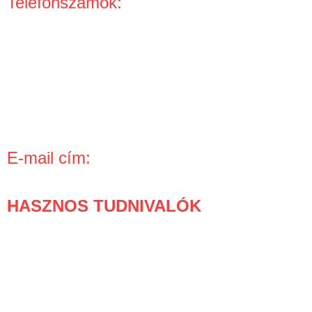
Telefonszámok:
+36-30-779-17-97
+36-30-868-1998
Telefonos rendelés, információ:
H – CS: 8:30 – 16:00
P: 9:00 – 15:00
E-mail cím:
info kukac boom-boom.hu
HASZNOS TUDNIVALÓK
Mi történik a rendelésed után?
Gyakran ismételt kérdések
Vásárlói védelem
Hűségprogram