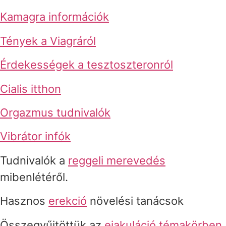
Kamagra információk
Tények a Viagráról
Érdekességek a tesztoszteronról
Cialis itthon
Orgazmus tudnivalók
Vibrátor infók
Tudnivalók a
reggeli merevedés
mibenlétéről.
Hasznos
erekció
növelési tanácsok
Összegyűjtöttük az
ejakuláció témakörben