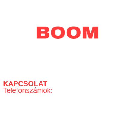
Perfect Play Kft.
KAPCSOLAT
Telefonszámok:
+36-30-779-17-97
+36-30-868-1998
Telefonos rendelés, információ:
H – CS: 8:30 – 16:00