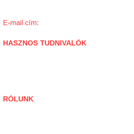
P: 9:00 – 15:00
E-mail cím:
info kukac boom-boom.hu
HASZNOS TUDNIVALÓK
Mi történik a rendelésed után?
Gyakran ismételt kérdések
Vásárlói védelem
Hűségprogram
RÓLUNK
Bemutatkozás
Cégadatok
Miért tőlünk rendelj?