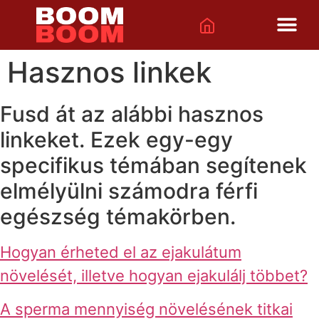
Hasznos linkek
Fusd át az alábbi hasznos
linkeket. Ezek egy-egy
specifikus témában segítenek
elmélyülni számodra férfi
egészség témakörben.
Hogyan érheted el az ejakulátum
növelését, illetve hogyan ejakulálj többet?
A sperma mennyiség növelésének titkai